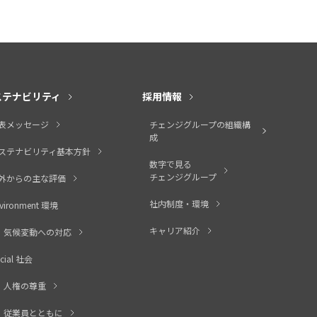
ステナビリティ
採用情報
表メッセージ
チェンジグループの組織構
成
ステナビリティ基本方針
数字で見る
チェンジグループ
外からの主な評価
社内制度・環境
vironment 環境
キャリア紹介
気候変動への対応
cial 社会
人権の尊重
従業員とともに