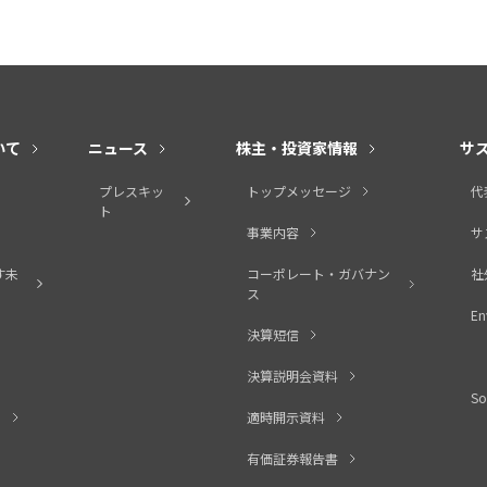
いて
ニュース
株主・投資家情報
サ
プレスキッ
トップメッセージ
代
ト
事業内容
サ
す未
コーポレート・ガバナン
社
ス
En
決算短信
決算説明会資料
So
ィ
適時開示資料
有価証券報告書