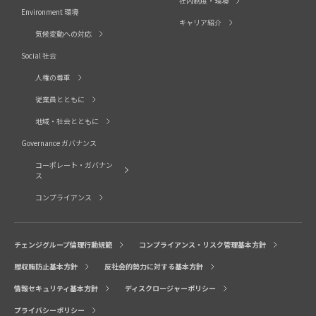
社内制度・環境
Environment 環境
キャリア紹介
気候変動への対応
Social 社会
人権の尊重
従業員とともに
地域・社会とともに
Governance ガバナンス
コーポレート・ガバナン
ス
コンプライアンス
チェンジグループ倫理行動規範
コンプライアンス・リスク管理基本方針
贈収賄防止基本方針
反社会的勢力に対する基本方針
情報セキュリティ基本方針
ディスクロージャーポリシー
プライバシーポリシー