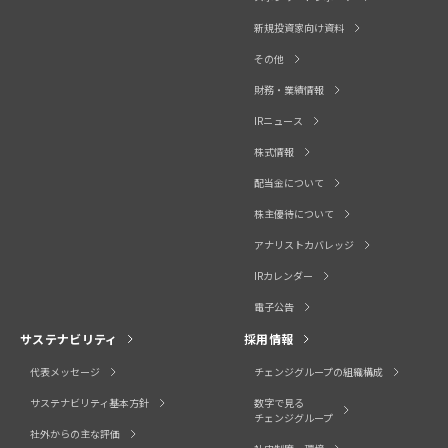
新規投資家向け資料
その他
財務・業績情報
IRニュース
株式情報
配当金について
株主優待について
アナリストカバレッジ
IRカレンダー
電子公告
サステナビリティ
採用情報
代表メッセージ
チェンジグループの組織構成
サステナビリティ基本方針
数字で見る
チェンジグループ
社外からの主な評価