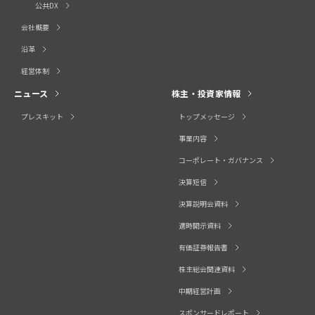
公共DX
会社概要
沿革
経営体制
ニュース
株主・投資家情報
プレスキット
トップメッセージ
事業内容
コーポレート・ガバナンス
決算短信
決算説明会資料
適時開示資料
有価証券報告書
株主総会関連資料
中期経営計画
スポンサードレポート