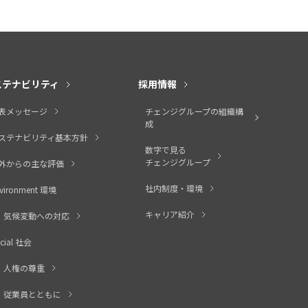
ステナビリティ
採用情報
表メッセージ
チェンジグループの組織構
成
ステナビリティ基本方針
数字で見る
チェンジグループ
外からの主な評価
社内制度・環境
vironment 環境
キャリア紹介
気候変動への対応
cial 社会
人権の尊重
従業員とともに