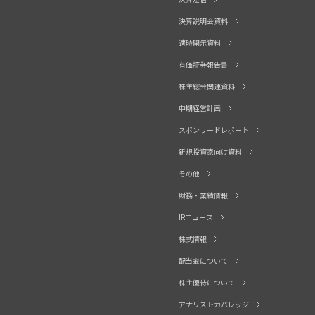
決算説明会資料
適時開示資料
有価証券報告書
株主総会関連資料
中期経営計画
スポンサードレポート
新規投資家向け資料
その他
財務・業績情報
IRニュース
株式情報
配当金について
株主優待について
アナリストカバレッジ