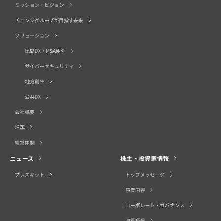
ミッション・ビジョン
チェンジグループが目指す未来
ソリューション
民間DX・M&A仲介
サイバーセキュリティ
地方創生
公共DX
会社概要
沿革
経営体制
ニュース
株主・投資家情報
プレスキット
トップメッセージ
事業内容
コーポレート・ガバナンス
決算短信