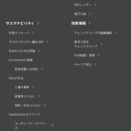
IRカレンダー
電子公告
サステナビリティ
採用情報
代表メッセージ
チェンジグループの組織構成
サステナビリティ基本方針
数字で見る
チェンジグループ
社外からの主な評価
社内制度・環境
Environment 環境
キャリア紹介
気候変動への対応
Social 社会
人権の尊重
従業員とともに
地域・社会とともに
Governance ガバナンス
コーポレート・ガバナン
ス