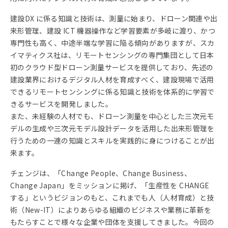
建設DX に係る知識と技術は、測量に始まり、ドローン関連や出
来形管理、建設 ICT 機器操作など学習要素が多岐に渡り、かつ
専門性も高く、中途半端な学習に陥る傾向がありますが、スカ
イマティクス社は、リモートセンシングの専門集団として日本
初のクラウド型ドローン測量サービスを提供しており、先述の
建設業界におけるデジタル人材を育成すべく、建設現場で活用
できるリモートセンシングに係る知識と技術を体系的に学習で
きるサービスを開発しました。
また、未経験の人材でも、ドローン測量を中心とした三次元モ
デルの生成や三次元モデル設計データを活用した出来形管理を
行うための一連の知識とスキルを実践的に身につけることが出
来ます。
チェンジは、「Change People、Change Business、
Change Japan」をミッションに掲げ、「生産性を CHANGE
する」というビジョンのもと、これまでも人（人材育成）と技
術（New-IT）によりあらゆる組織のビジネスや業務に革新を
もたらすことで様々な企業や団体を支援してきました。今回の