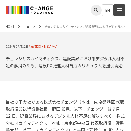
me
EN
HOME
ニュース
チェンジとスカイマティクス、建設業界におけるデジタル人材不足
民間DX・M&A仲介
2024年07月12日
チェンジとスカイマティクス、建設業界におけるデジタル人材不
足の解消のため、建設DX 推進人材育成カリキュラムを提供開始
当社の子会社である株式会社チェンジ（本社：東京都港区 代表
取締役兼執行役員社長：野田 知寛、以下：チェンジ）は７月
12 日、建設業界におけるデジタル人材不足を解決すべく、株式
会社スカイマティクス（本社：東京都中央区 代表取締役：渡邉
善太郎、以下：スカイマティクス）と共同で建設Ｄ Ｘ推進人材