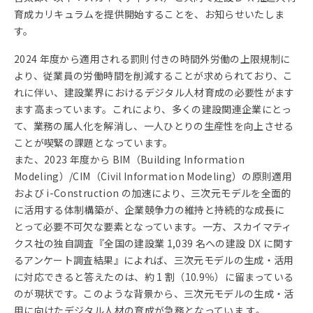
育成カリキュラムを提供開始することを、お知らせいたしま
す。
2024 年度から適用される罰則付きの時間外労働の上限規制に
より、従業員の労働時間を削減することが求められており、こ
れに伴い、建設業界におけるデジタル人材育成の必要性がます
ます高まっています。これにより、多くの建設関連企業にとっ
て、業務の属人化を解消し、一人ひとりの生産性を向上させる
ことが喫緊の課題となっています。
また、2023 年度から BIM（Building Information
Modeling）/CIM（Civil Information Modeling）の原則適用
および i-Construction の加速により、三次元モデルを全面的
に活用する体制構築が、企業競争力の維持と持続的な成長に
とって必要不可欠な要素となっています。一方、スカイマティ
クス社の独自調査『全国の建設業 1,039 名への建設 DX に関す
るアンケート調査結果』によれば、三次元モデルの生成・活用
に対応できると答えたのは、約 1 割（10.9％）に留まっている
のが現状です。このような背景から、三次元モデルの生成・活
用に向けたデジタル人材の育成が急務となっていま す。