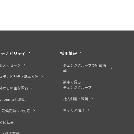
ステナビリティ
採用情報
表メッセージ
チェンジグループの組織構
成
ステナビリティ基本方針
数字で見る
チェンジグループ
外からの主な評価
社内制度・環境
vironment 環境
キャリア紹介
気候変動への対応
cial 社会
人権の尊重