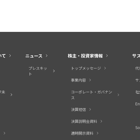
いて
ニュース
株主・投資家情報
サ
プレスキッ
トップメッセージ
代
ト
事業内容
サ
す未
コーポレート・ガバナン
社
ス
En
決算短信
決算説明会資料
So
ィ
適時開示資料