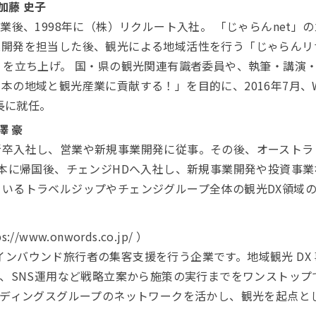
加藤 史子
業後、1998年に（株）リクルート入社。 「じゃらんnet
開発を担当した後、観光による地域活性を行う「じゃらんリ
」を立ち上げ。 国・県の観光関連有識者委員や、執筆・講演
の地域と観光産業に貢献する！」を目的に、2016年7月、WAm
長に就任。
澤 豪
し、営業や新規事業開発に従事。その後、オーストラリアのThe Un
卒業。日本に帰国後、チェンジHDへ入社し、新規事業開発や投資事
いるトラベルジップやチェンジグループ全体の観光DX領域
s://www.onwords.co.jp/ ）
訪日インバウンド旅行者の集客支援を行う企業です。地域観光 D
、SNS運用など戦略立案から施策の実行までをワンストップ
ディングスグループのネットワークを活かし、観光を起点と