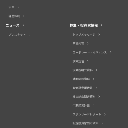
沿革
経営体制
ニュース
株主・投資家情報
プレスキット
トップメッセージ
事業内容
コーポレート・ガバナンス
決算短信
決算説明会資料
適時開示資料
有価証券報告書
株主総会関連資料
中期経営計画
スポンサードレポート
新規投資家向け資料