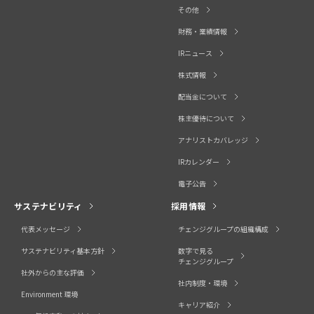
その他
財務・業績情報
IRニュース
株式情報
配当金について
株主優待について
アナリストカバレッジ
IRカレンダー
電子公告
サステナビリティ
採用情報
代表メッセージ
チェンジグループの組織構成
サステナビリティ基本方針
数字で見る
チェンジグループ
社外からの主な評価
社内制度・環境
Environment 環境
キャリア紹介