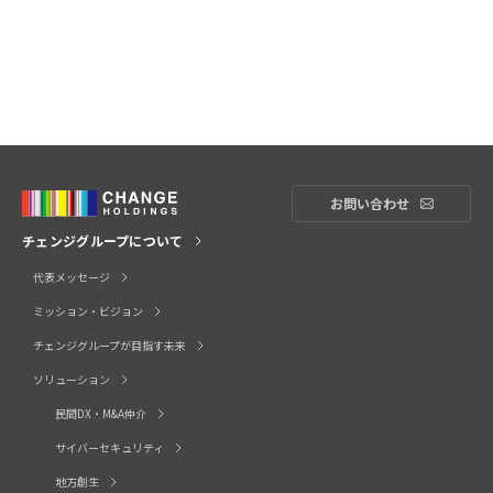
お問い合わせ
お問い合
チェンジグループについて
代表メッセージ
ミッション・ビジョン
チェンジグループが目指す未来
ソリューション
民間DX・M&A仲介
サイバーセキュリティ
地方創生