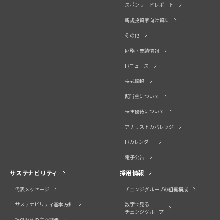
スポンサードレポート
新規投資家向け資料
その他
財務・業績情報
IRニュース
株式情報
配当金について
株主優待について
アナリストカバレッジ
IRカレンダー
電子公告
サステナビリティ
採用情報
代表メッセージ
チェンジグループの組織構成
サステナビリティ基本方針
数字で見る
チェンジグループ
社外からの主な評価