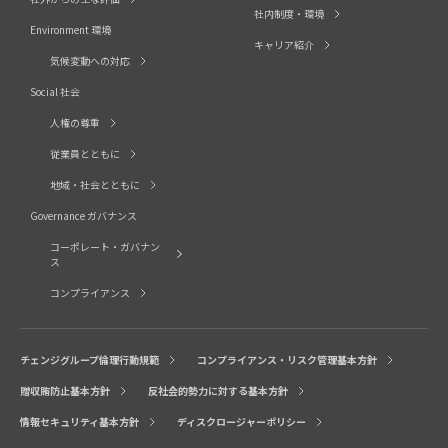
社内制度・環境
Environment 環境
キャリア紹介
気候変動への対応
Social 社会
人権の尊重
従業員とともに
地域・社会とともに
Governance ガバナンス
コーポレート・ガバナン
ス
コンプライアンス
チェンジグループ倫理行動規範
コンプライアンス・リスク管理基本方針
贈収賄防止基本方針
反社会的勢力に対する基本方針
情報セキュリティ基本方針
ディスクロージャーポリシー