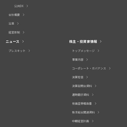
公共DX
会社概要
沿革
経営体制
ニュース
株主・投資家情報
プレスキット
トップメッセージ
事業内容
コーポレート・ガバナンス
決算短信
決算説明会資料
適時開示資料
有価証券報告書
株主総会関連資料
中期経営計画